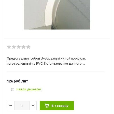
Представляет собой U-образный литой профиль,
изготовленный из PVC. Использование данного
конструктивного решения дает возможность надежно
закрепить транец между баллонами надувной лодки под
нужным углом и позволяет устанавливать на такое судно
126
руб.
/шт
двигатели большей мощности. Предназначен для транца
толщиной 18 мм.
Нашли дешевле?
В корзину