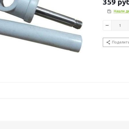
359
руб
Нашли д
Поделит