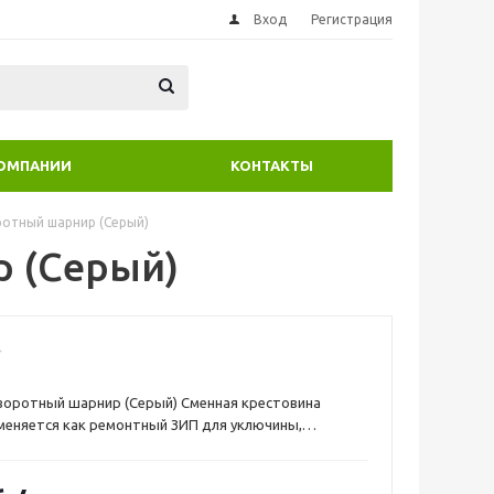
Вход
Регистрация
КОМПАНИИ
КОНТАКТЫ
ротный шарнир (Серый)
р (Серый)
воротный шарнир (Серый) Сменная крестовина
меняется как ремонтный ЗИП для уключины,
а надувных лодках из ПВХ и лодках РИБ