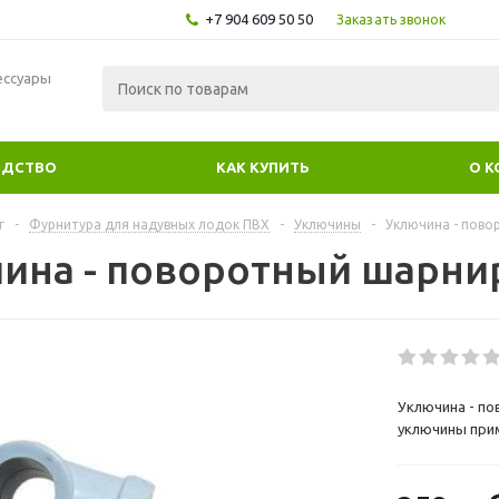
+7 904 609 50 50
Заказать звонок
ессуары
ОДСТВО
КАК КУПИТЬ
О 
г
-
Фурнитура для надувных лодок ПВХ
-
Уключины
-
Уключина - пово
ина - поворотный шарни
Уключина - по
уключины при
применяемой н