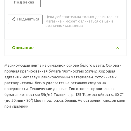
Teрмостойкость, 60 C° (до 30 мин - 80°)
Под заказ
Цвет подложки: белый.
Не оставляет следов клея при удалении
Цена действительна только для интернет-
Поделиться
магазина и может отличаться от цен в
розничных магазинах
Описание
Маскирующая лента на бумажной основе белого цвета. Основа -
прочная крепированная бумага плотностью 59г/м2. Хорошая
адгезия к металлу и лакокрасочным материалам. Устойчива к
растворителям. Легко удаляется не оставляя следов на
поверхности. Технические данные: Tип основы: пропитанная
бумага плотностью 59г/м2 Толщина, µ: 125 Teрмостойкость, 60 C°
(до 30 мин - 80°) Цвет подложки: белый. Не оставляет следов клея
при удалении