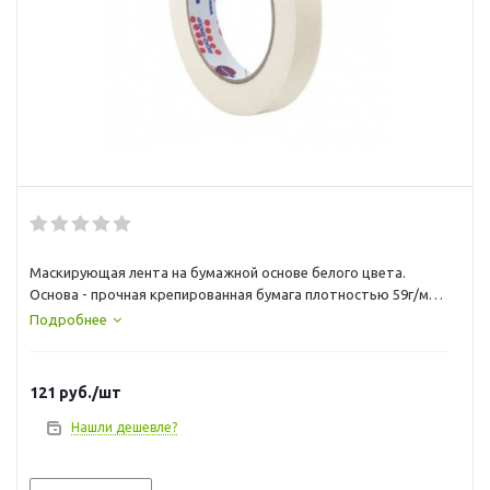
Маскирующая лента на бумажной основе белого цвета.
Основа - прочная крепированная бумага плотностью 59г/м2.
Хорошая адгезия к металлу и лакокрасочным материалам.
Подробнее
Устойчива к растворителям. Легко удаляется не оставляя
следов на поверхности.
121
руб.
/шт
Технические данные:
Нашли дешевле?
Tип основы: пропитанная бумага плотностью 59г/м2
Толщина, µ: 125