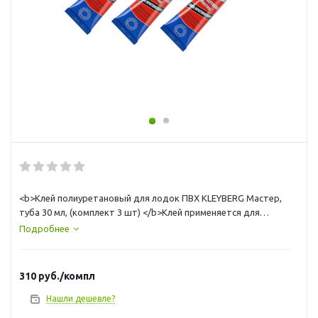
<b>Клей полиуретановый для лодок ПВХ KLEYBERG Мастер,
туба 30 мл, (комплект 3 шт) </b>Клей применяется для
ремонта ПВХ лодок, резиновых лодок, приклеивания кожи и
Подробнее
полиуретана. Универсальный водостойкий, Немецкое
качество! 30 мл.<br>
СПОСОБ ПРИМЕНЕНИЯ<br>
310
руб.
/компл
Склеиваемые поверхности должны быть сухими и чистыми.
Для достижения наилучшего результата, поверхности
Нашли дешевле?
следует зачистить наждачной бумагой и обезжирить. На