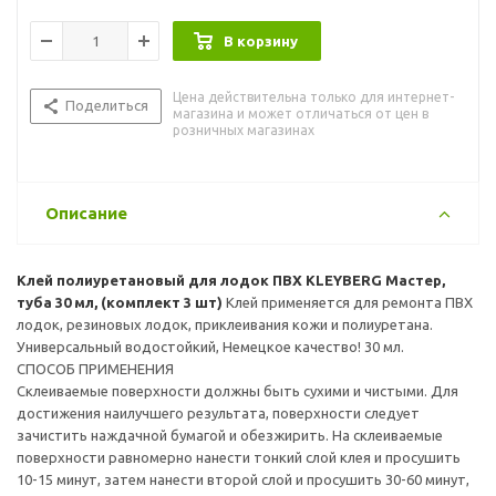
склеиваемые поверхности равномерно нанести тонкий слой
клея и просушить 10-15 минут, затем нанести второй слой и
В корзину
просушить 30-60 минут, после чего подготовленные
поверхности подвергаются термоактивации при
Цена действительна только для интернет-
температуре 70-80 С в течение 30-45 секунд, температура
Поделиться
магазина и может отличаться от цен в
клеевой пленки должна быть от 50 до 55 С. Приклеивание
розничных магазинах
клеевых пленок произвести при давлении 0,3-0,4 Мпа (3,0-4,0
кгс/см²) в течении 30 секунд. В зависимости от характеристик
склеиваемых материалов (пористость, прочность,
эластичность) и условий склеивания, возможно изменение
Описание
режима склеивания. При применении клея как
двухкомпонентного, добавить Desmodur RFE и хорошо
перемешать , приготовленный клей имеет жизнеспособность
Клей полиуретановый для лодок ПВХ KLEYBERG Мастер,
в течение 4 часов. Изделием можно пользоваться через 24
туба 30 мл, (комплект 3 шт)
Клей применяется для ремонта ПВХ
часа.
лодок, резиновых лодок, приклеивания кожи и полиуретана.
Универсальный водостойкий, Немецкое качество! 30 мл.
СПОСОБ ПРИМЕНЕНИЯ
Склеиваемые поверхности должны быть сухими и чистыми. Для
достижения наилучшего результата, поверхности следует
зачистить наждачной бумагой и обезжирить. На склеиваемые
поверхности равномерно нанести тонкий слой клея и просушить
10-15 минут, затем нанести второй слой и просушить 30-60 минут,