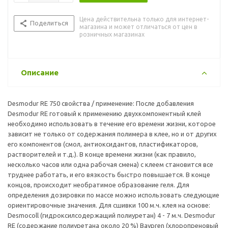
значения. Для сшивки 100 м.ч. клея на основе: Desmocoll
(гидроксилсодержащий полиуретан) 4 - 7 м.ч. Desmodur RE
Цена действительна только для интернет-
(содержание полиуретана около 20 %) Baypren
Поделиться
магазина и может отличаться от цен в
(хлоропреновый каучук) 4 - 7 м.ч. Desmodur RE (содержание
розничных магазинах
каучука около 20 %
Описание
Desmodur RE 750 свойства / применение: После добавления
Desmodur RE готовый к применению двухкомпонентный клей
необходимо использовать в течение его времени жизни, которое
зависит не только от содержания полимера в клее, но и от других
его компонентов (смол, антиоксидантов, пластификаторов,
растворителей и т.д.). В конце времени жизни (как правило,
несколько часов или одна рабочая смена) с клеем становится все
труднее работать, и его вязкость быстро повышается. В конце
концов, происходит необратимое образование геля. Для
определения дозировки по массе можно использовать следующие
ориентировочные значения. Для сшивки 100 м.ч. клея на основе:
Desmocoll (гидроксилсодержащий полиуретан) 4 - 7 м.ч. Desmodur
RE (содержание полиуретана около 20 %) Baypren (хлоропреновый