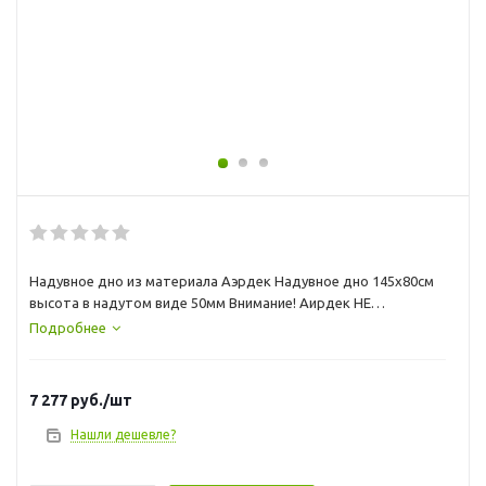
Надувное дно из материала Аэрдек Надувное дно 145х80см
высота в надутом виде 50мм Внимание! Аирдек НЕ
КИЛЬЕВЫХ ПВХ ЛОДОК ( этот лодки не имеющие надувной
Подробнее
киль)
7 277
руб.
/шт
Нашли дешевле?