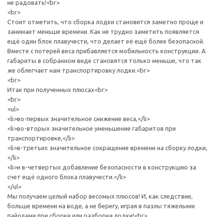
не радовать!<br>
<br>
Стоит отметить, что сборка лодки становится заметно проще и
занимает меньше времени. Как не трудно заметить появляется
ещё один блок плавучести, что делает её ещё более безопасной.
Вместе с потерей веса прибавляется мобильность конструкции. А
габариты в собранном виде становятся только меньше, что так
же облегчает нам транспортировку лодки.<br>
<br>
Итак при полученных плюсах<br>
<br>
<ul>
<li>во-первых значительное снижение веса,</li>
<li>во-вторых значительное уменьшение габаритов при
транспортировке,</li>
<li>в-третьих значительное сокращение времени на сборку лодки,
</li>
<li>и в-четвертых добавление безопасности в конструкцию за
счет ещё одного блока плавучести.</li>
</ul>
Мы получаем целый набор весомых плюсов! И, как следствие,
больше времени на воде, а не берегу, играя в пазлы тяжелыми
пайолами при сборке или разборке лодки!<br>