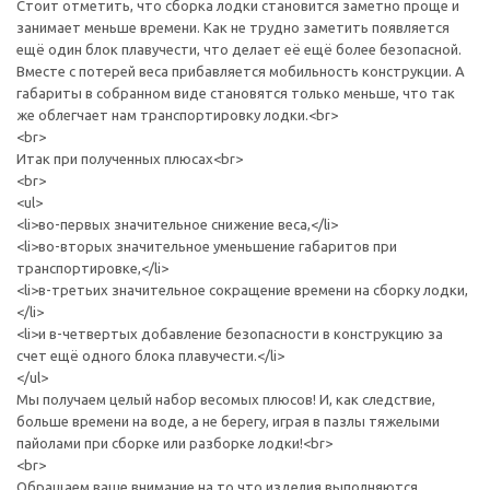
Стоит отметить, что сборка лодки становится заметно проще и
занимает меньше времени. Как не трудно заметить появляется
ещё один блок плавучести, что делает её ещё более безопасной.
Вместе с потерей веса прибавляется мобильность конструкции. А
габариты в собранном виде становятся только меньше, что так
же облегчает нам транспортировку лодки.<br>
<br>
Итак при полученных плюсах<br>
<br>
<ul>
<li>во-первых значительное снижение веса,</li>
<li>во-вторых значительное уменьшение габаритов при
транспортировке,</li>
<li>в-третьих значительное сокращение времени на сборку лодки,
</li>
<li>и в-четвертых добавление безопасности в конструкцию за
счет ещё одного блока плавучести.</li>
</ul>
Мы получаем целый набор весомых плюсов! И, как следствие,
больше времени на воде, а не берегу, играя в пазлы тяжелыми
пайолами при сборке или разборке лодки!<br>
<br>
Обращаем ваше внимание на то что изделия выполняются