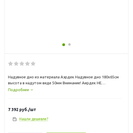
Надувное дно из материала Аэрдек Надувное дно 180х65см
высота в надутом виде 50мм Внимание! Аирдек НЕ
КИЛЬЕВЫХ ПВХ ЛОДОК ( этот лодки не имеющие надувной
Подробнее
киль
7 392
руб.
/шт
Нашли дешевле?