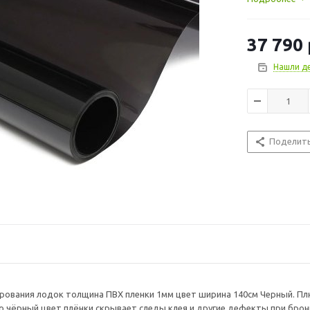
бронировании
37 790
Нашли д
Поделит
рования лодок толщина ПВХ пленки 1мм цвет ширина 140см Черный. Пл
то чёрный цвет плёнки скрывает следы клея и другие дефекты при брон