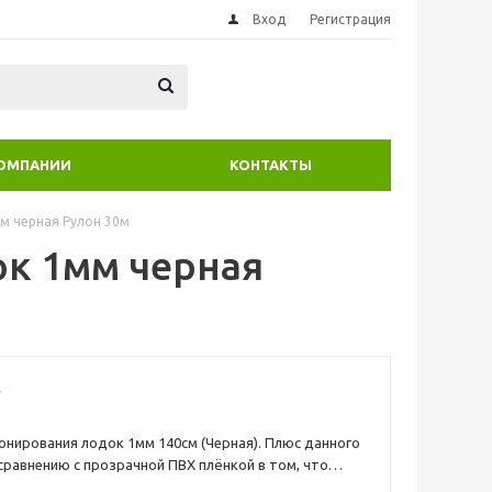
Вход
Регистрация
КОМПАНИИ
КОНТАКТЫ
м черная Рулон 30м
к 1мм черная
онирования лодок 1мм 140см (Черная). Плюс данного
сравнению с прозрачной ПВХ плёнкой в том, что
лёнки скрывает следы клея и другие дефекты при