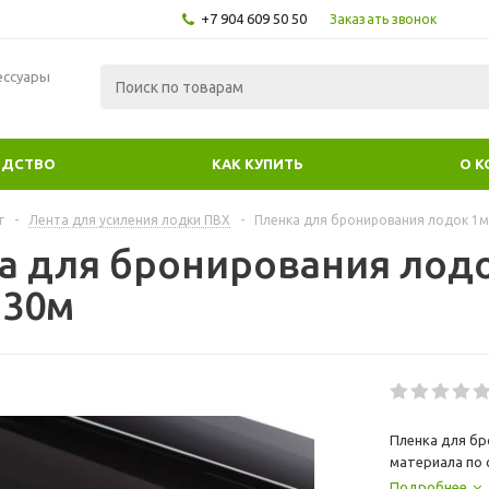
+7 904 609 50 50
Заказать звонок
ессуары
ОДСТВО
КАК КУПИТЬ
О 
г
-
Лента для усиления лодки ПВХ
-
Пленка для бронирования лодок 1м
а для бронирования лодо
 30м
Пленка для бр
материала по 
чёрный цвет п
Подробнее