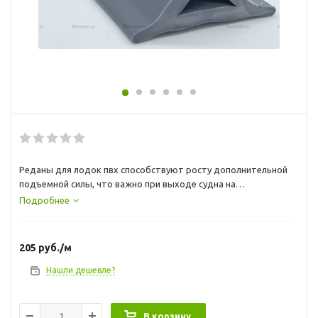
Реданы для лодок пвх способствуют росту дополнительной
подъемной силы, что важно при выходе судна на
глиссирование и при прохождении поворотов и, существенно
Подробнее
снижают брызгообразование, причем, практически на всех
режимах движения. для приклейки используйте клей
Тексакол 150М
205
руб.
/м
Нашли дешевле?
В корзину