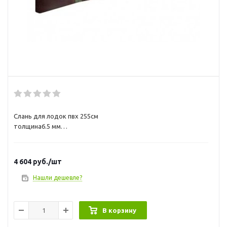
Слань для лодок пвх 255см
толщина6.5 мм
длина2.55 м
ширина0.75 м
Вес8 кг
4 604
руб.
/шт
Нашли дешевле?
В корзину