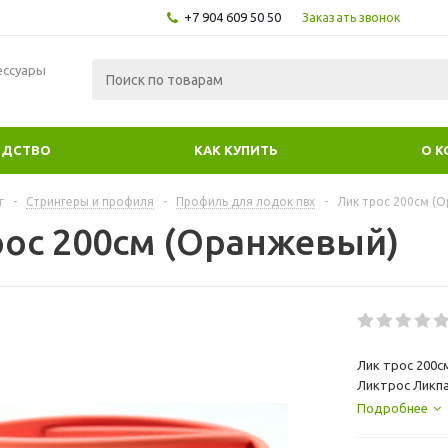
+7 904 609 50 50
Заказать звонок
ессуары
ОДСТВО
КАК КУПИТЬ
О 
г
-
Стрингеры и профиля
-
Профиль для лодок пвх
-
Лик трос 200см (
рос 200см (Оранжевый)
Лик трос 200с
Ликтрос Ликпа
синий ткань п
Подробнее
специальный ш
предназначен 