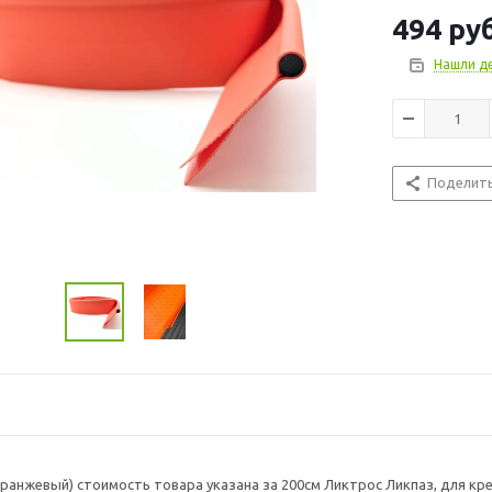
надувных лодка
494
руб
конструкция д
лодки, а такж
Нашли д
оборудование,
эхолота или д
Поделит
ранжевый) cтоимость товара указана за 200см Ликтрос Ликпаз, для креп