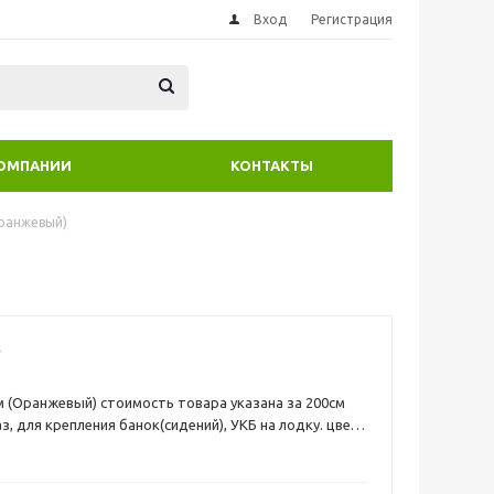
Вход
Регистрация
КОМПАНИИ
КОНТАКТЫ
Оранжевый)
м (Оранжевый) cтоимость товара указана за 200см
з, для крепления банок(сидений), УКБ на лодку. цвет
лотность 850г Ликтрос для надувной лодки ПВХ - это
нур, который приклеивается к баллонам лодки ПВХ и
для крепления лодочных банок (сидений) на