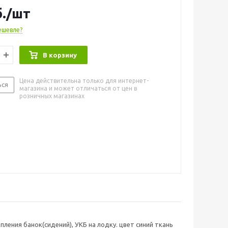
х ПВХ от любых производителей. Данная
.
/шт
ает возможность передвигать сиденья вдоль борта
е позволяет установить различное дополнительное
ешевле?
 к примеру универсальный крепежный блок (УКБ) для
ержатель спиннинга.
В корзину
Цена действительна только для интернет-
ься
магазина и может отличаться от цен в
розничных магазинах
ления банок(сидений), УКБ на лодку. цвет синий ткань