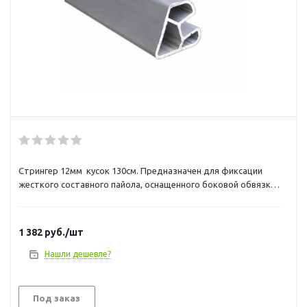
Стрингер 12мм кусок 130см. Предназначен для фиксации
жесткого составного пайола, оснащенного боковой обвязкой
из Z-профиля. Дает возможность существенно увеличить
продольную жесткость судна. Изготовлен из алюминиевого
сплава. Цена указана за кусок фиксированной длины 1,30 м.
1 382
руб.
/шт
Вес одного стрингера - 1,03 кг.
Нашли дешевле?
Под заказ