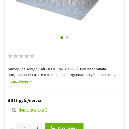
Материал Аэрдек Air DECK 5см. Данный тип материала
предназначен для изготовления надувных палуб высокого
давления и других элементов навесного оборудования с
Подробнее
толщиной, после наполнения воздухом, порядка 5 см.
Представляет собой два слоя армированного
синтетического PVC полотна, соединенных между собой
6 815
руб.
/пог. м
тысячами тонких капроновых нитей. Ширина рулона 2 м.
Нашли дешевле?
В корзину