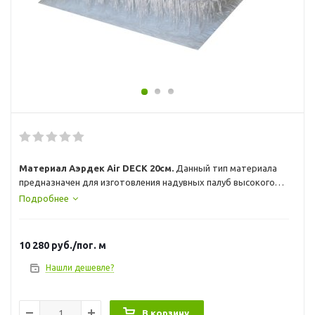
Материал Аэрдек Air DECK 20см.
Данный тип материала
предназначен для изготовления надувных палуб высокого
давления и других элементов навесного оборудования с
Подробнее
толщиной, после наполнения воздухом, порядка 20 см.
Представляет собой два слоя армированного
синтетического PVC полотна, соединенных между собой
10 280
руб.
/пог. м
тысячами тонких капроновых нитей. Ширина рулона 2 м.
Цвет: серый. Цена указана за кусок 200х100см
Нашли дешевле?
МИНИМАЛЬНЫЙ ЗАКАЗ 3 пог м
В корзину