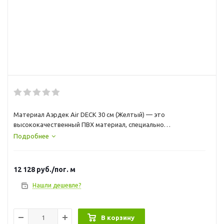
Материал Аэрдек Air DECK 30 см (Желтый) — это
высококачественный ПВХ материал, специально
разработанный для создания надувных палуб высокого
Подробнее
давления и других элементов навесного оборудования.
Благодаря высокой прочности и морозостойкости, материал
подходит для использования в любых климатических
12 128
руб.
/пог. м
условиях.
Нашли дешевле?
В корзину