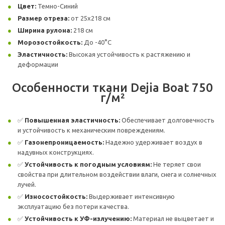
Цвет:
Темно-Синий
Размер отреза:
от 25х218 см
Ширина рулона:
218 см
Морозостойкость:
До -40°C
Эластичность:
Высокая устойчивость к растяжению и
деформации
Особенности ткани Dejia Boat 750
г/м²
✅
Повышенная эластичность:
Обеспечивает долговечность
и устойчивость к механическим повреждениям.
✅
Газонепроницаемость:
Надежно удерживает воздух в
надувных конструкциях.
✅
Устойчивость к погодным условиям:
Не теряет свои
свойства при длительном воздействии влаги, снега и солнечных
лучей.
✅
Износостойкость:
Выдерживает интенсивную
эксплуатацию без потери качества.
✅
Устойчивость к УФ-излучению:
Материал не выцветает и