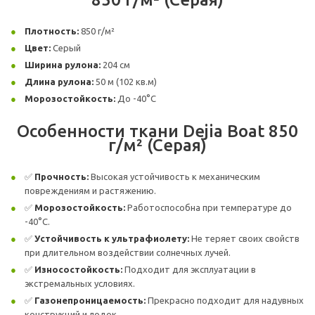
Плотность:
850 г/м²
Цвет:
Серый
Ширина рулона:
204 см
Длина рулона:
50 м (102 кв.м)
Морозостойкость:
До -40°C
Особенности ткани Dejia Boat 850
г/м² (Серая)
✅
Прочность:
Высокая устойчивость к механическим
повреждениям и растяжению.
✅
Морозостойкость:
Работоспособна при температуре до
-40°C.
✅
Устойчивость к ультрафиолету:
Не теряет своих свойств
при длительном воздействии солнечных лучей.
✅
Износостойкость:
Подходит для эксплуатации в
экстремальных условиях.
✅
Газонепроницаемость:
Прекрасно подходит для надувных
конструкций и лодок.