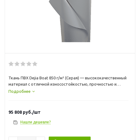
Ткань ПВХ Dejia Boat 850 г/м² (Серая) — высококачественный
материал с отличной износостойкостью, прочностью и
эластичностью. Отлично подходит для использования в
Подробнее
экстремальных условиях, обеспечивая долговечность и
надежность при создании лодок, тентов и
пневмоконструкций.
95 808
руб.
/шт
Нашли дешевле?