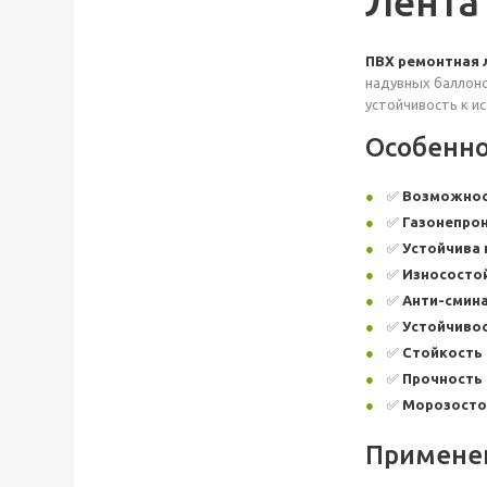
Лента
ПВХ ремонтная 
надувных баллоно
устойчивость к и
Особеннос
✅
Возможност
✅
Газонепро
✅
Устойчива 
✅
Износосто
✅
Анти-смин
✅
Устойчивос
✅
Стойкость 
✅
Прочность 
✅
Морозостой
Примене