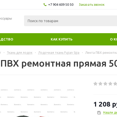
+7 904 609 50 50
Заказать звонок
ессуары
ОДСТВО
КАК КУПИТЬ
О 
г
-
Ткань для лодок
-
Лодочная ткань Fujian Sijia
-
Лента ПВХ ремонтна
 ПВХ ремонтная прямая 5
1 208
р
Нашли д