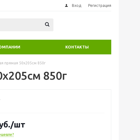
Вход
Регистрация
КОМПАНИИ
КОНТАКТЫ
я прямая 50х205см 850г
0х205см 850г
уб.
/шт
ешевле?