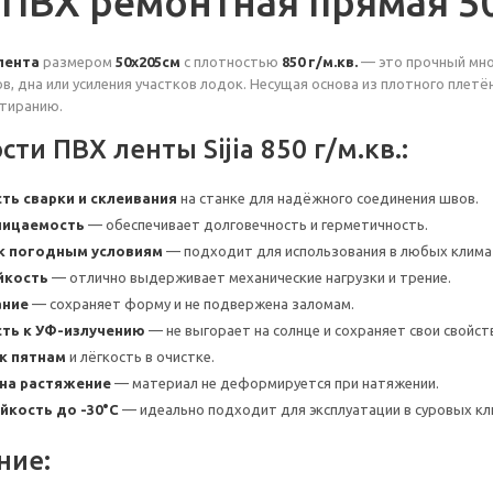
 ПВХ ремонтная прямая 5
лента
размером
50х205см
с плотностью
850 г/м.кв.
— это прочный мно
в, дна или усиления участков лодок. Несущая основа из плотного плет
стиранию.
ти ПВХ ленты Sijia 850 г/м.кв.:
ь сварки и склеивания
на станке для надёжного соединения швов.
ницаемость
— обеспечивает долговечность и герметичность.
к погодным условиям
— подходит для использования в любых климат
йкость
— отлично выдерживает механические нагрузки и трение.
ание
— сохраняет форму и не подвержена заломам.
ть к УФ-излучению
— не выгорает на солнце и сохраняет свои свойс
к пятнам
и лёгкость в очистке.
на растяжение
— материал не деформируется при натяжении.
кость до -30°C
— идеально подходит для эксплуатации в суровых кл
ние: