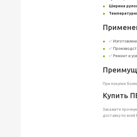
Ширина руло
Температурн
Применени
✅ Изготовлени
✅ Производств
✅ Ремонт и ус
Преимуще
При покупке более
Купить ПВ
Закажите прочную
доставку по всей 