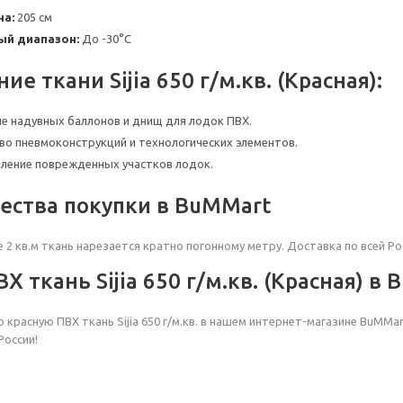
на:
205 см
ый диапазон:
До -30°C
е ткани Sijia 650 г/м.кв. (Красная):
е надувных баллонов и днищ для лодок ПВХ.
о пневмоконструкций и технологических элементов.
иление поврежденных участков лодок.
ства покупки в BuMMart
 2 кв.м ткань нарезается кратно погонному метру. Доставка по всей Ро
Х ткань Sijia 650 г/м.кв. (Красная) в
 красную ПВХ ткань Sijia 650 г/м.кв. в нашем интернет-магазине BuMM
России!