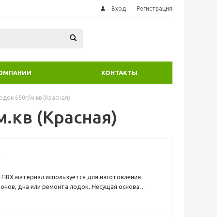
Вход
Регистрация
КОМПАНИИ
КОНТАКТЫ
лодок 650г/м.кв (Красная)
м.кв (Красная)
ПВХ материал используется для изготовления
онов, дна или ремонта лодок. Несущая основа
з плотного плетёного нейлона и обеспечивает такому
 для лодок прочность и стойкость к истиранию. При
 2 кв.м ткань нарезается кратно погонному метру, к