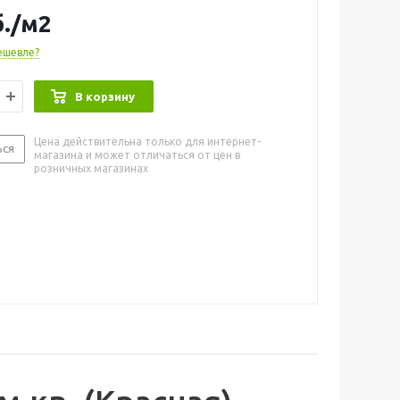
м = куску 150х205 см; 4 кв.м=205х200 см и т.д. Ширина
.
/м2
.
ешевле?
В корзину
Цена действительна только для интернет-
ься
магазина и может отличаться от цен в
розничных магазинах