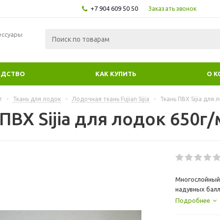
+7 904 609 50 50
Заказать звонок
ессуары
ОДСТВО
КАК КУПИТЬ
О 
г
-
Ткань для лодок
-
Лодочная ткань Fujian Sijia
-
Ткань ПВХ Sijia для 
ПВХ Sijia для лодок 650г/
Многослойный 
надувных балл
изготовлена и
Подробнее
ПВХ материалу
покупке более