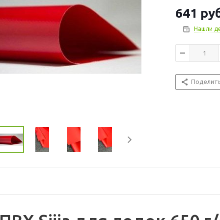
примеру, 3 кв.
641
руб
рулона – 205см
Нашли д
Поделит