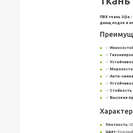
Ткань 
ПВХ ткань Sijia
с
днищ лодок и и
Преимущес
✅
Износостой
✅
Газонепро
✅
Устойчивос
✅
Морозосто
✅
Анти-смина
✅
Устойчивос
✅
Стойкость 
✅
Высокая пр
Характери
Плотность:
65
Цвет:
Красны