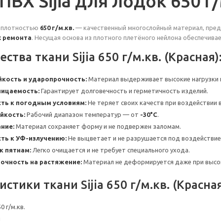
ПВХ Sijia для лодок 650 г/
 плотностью
650 г/м.кв.
— качественный многослойный материал, пре
х ремонта
. Несущая основа из плотного плетёного нейлона обеспечив
тва ткани Sijia 650 г/м.кв. (Красная)
кость и ударопрочность:
Материал выдерживает высокие нагрузки и
ницаемость:
Гарантирует долговечность и герметичность изделий.
ть к погодным условиям:
Не теряет своих качеств при воздействии в
йкость:
Рабочий диапазон температур — от
-30°C
.
ние:
Материал сохраняет форму и не подвержен заломам.
ть к УФ-излучению:
Не выцветает и не разрушается под воздействие
к пятнам:
Легко очищается и не требует специального ухода.
очность на растяжение:
Материал не деформируется даже при высок
стики ткани Sijia 650 г/м.кв. (Красная
0 г/м.кв.
й