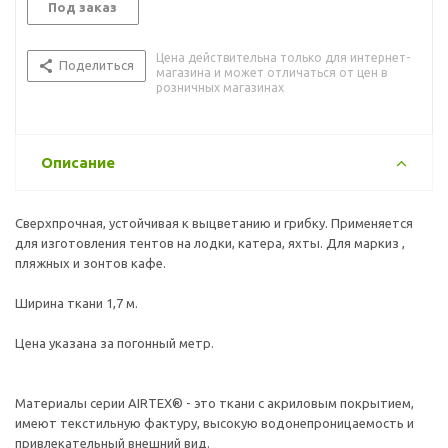
противогрибковые добавки защищают ткань от
Под заказ
образования плесени и грибка, а акриловое покрытие
препятствует проникновению грязи в структуру материала и
Цена действительна только для интернет-
позволяет его легко мыть
Поделиться
магазина и может отличаться от цен в
розничных магазинах
Описание
Сверхпрочная, устойчивая к выцветанию и грибку. Применяется
для изготовления тентов на лодки, катера, яхты. Для маркиз ,
пляжных и зонтов кафе.
Ширина ткани 1,7 м.
Цена указана за погонный метр.
Материалы серии AIRTEX® - это ткани с акриловым покрытием,
имеют текстильную фактуру, высокую водонепроницаемость и
привлекательный внешний вид.